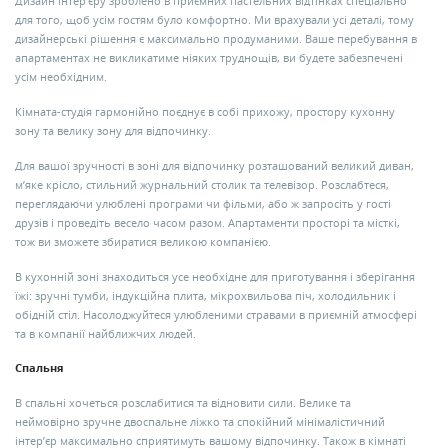
Дизайн інтер’єру зроблено в приємних пастельних відтінках спеціально
для того, щоб усім гостям було комфортно. Ми врахували усі деталі, тому
дизайнерські рішення є максимально продуманими. Ваше перебування в
апартаментах не викликатиме ніяких труднощів, ви будете забезпечені
усім необхідним.
Кімната-студія гармонійно поєднує в собі прихожу, простору кухонну
зону та велику зону для відпочинку.
Для вашої зручності в зоні для відпочинку розташований великий диван,
м’яке крісло, стильний журнальний столик та телевізор. Розслабтеся,
переглядаючи улюблені програми чи фільми, або ж запросіть у гості
друзів і проведіть весело часом разом. Апартаменти просторі та місткі,
тож ви зможете збиратися великою компанією.
В кухонній зоні знаходиться усе необхідне для приготування і зберігання
їжі: зручні тумби, індукційна плита, мікрохвильова піч, холодильник і
обідній стіл. Насолоджуйтеся улюбленими стравами в приємній атмосфері
та в компанії найближчих людей.
Спальня
В спальні хочеться розслабитися та відновити сили. Велике та
неймовірно зручне двоспальне ліжко та спокійний мінімалістичний
інтер’єр максимально сприятимуть вашому відпочинку. Також в кімнаті