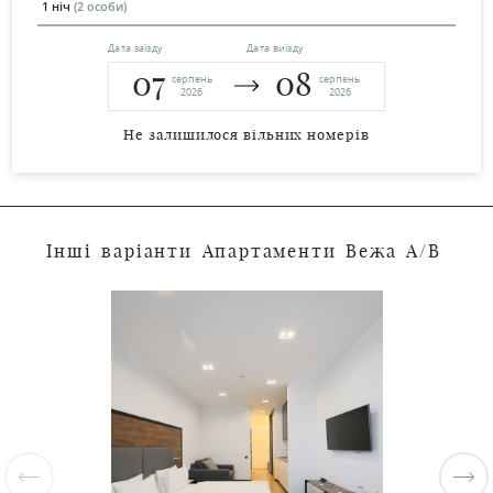
1 ніч
(2 особи)
Дата заїзду
Дата виїзду
07
08
серпень
серпень
2026
2026
Не залишилося вільних номерів
І
н
ш
і
в
а
р
і
а
н
т
и
А
п
а
р
т
а
м
е
н
т
и
В
е
ж
а
А
/
В