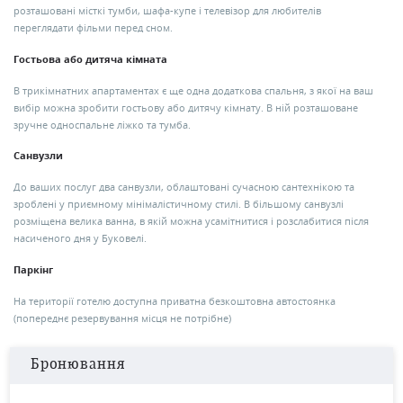
розташовані місткі тумби, шафа-купе і телевізор для любителів
переглядати фільми перед сном.
Гостьова або дитяча кімната
В трикімнатних апартаментах є ще одна додаткова спальня, з якої на ваш
вибір можна зробити гостьову або дитячу кімнату. В ній розташоване
зручне односпальне ліжко та тумба.
Санвузли
До ваших послуг два санвузли, облаштовані сучасною сантехнікою та
зроблені у приємному мінімалістичному стилі. В більшому санвузлі
розміщена велика ванна, в якій можна усамітнитися і розслабитися після
насиченого дня у Буковелі.
Паркінг
На території готелю доступна приватна безкоштовна автостоянка
(попереднє резервування місця не потрібне)
Бронювання