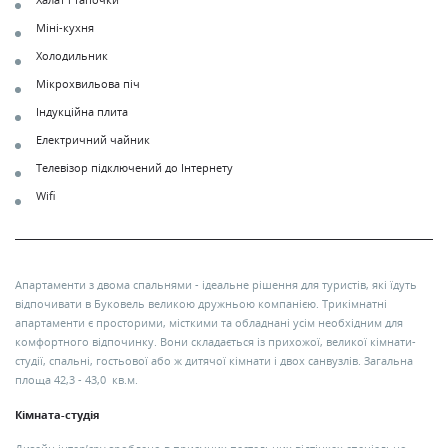
Халат і тапочки
Міні-кухня
Холодильник
Мікрохвильова піч
Індукційна плита
Електричний чайник
Телевізор підключений до Інтернету
Wifi
Апартаменти з двома спальнями - ідеальне рішення для туристів, які їдуть
відпочивати в Буковель великою дружньою компанією. Трикімнатні
апартаменти є просторими, місткими та обладнані усім необхідним для
комфортного відпочинку. Вони складається із прихожої, великої кімнати-
студії, спальні, гостьової або ж дитячої кімнати і двох санвузлів. Загальна
площа 42,3 - 43,0
кв.м.
Кімната-студія