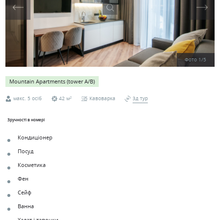
Фото
1
/
5
Mountain Apartments (tower A/B)
2
макс. 5 осіб
42 м
Кавоварка
3д тур
Зручності в номері
Кондиціонер
Посуд
Косметика
Фен
Сейф
Ванна