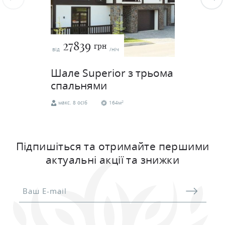
27839
грн
від
/ніч
Шале Superior з трьома
спальнями
2
макс. 8 осіб
164м
Покращений двоповерховий котедж
площею 164 м2
Підпишіться та отримайте першими
актуальні акції та знижки
ЗАБРОНЮВАТИ