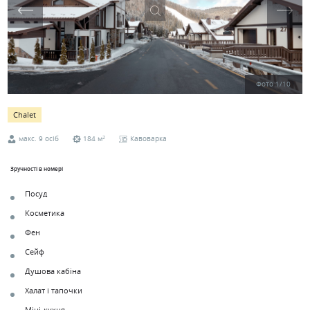
Фото
1
/
10
Chalet
2
макс. 9 осіб
184 м
Кавоварка
Зручності в номері
Посуд
Косметика
Фен
Сейф
Душова кабіна
Халат і тапочки