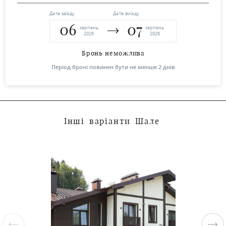
Дата заїзду
Дата виїзду
06
07
серпень
серпень
2026
2026
Бронь неможлива
Період броні повинен бути не менше 2 днів
І
н
ш
і
в
а
р
і
а
н
т
и
Ш
а
л
е