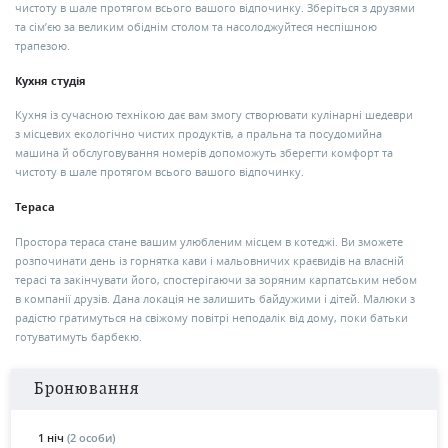
чистоту в шале протягом всього вашого відпочинку. Зберіться з друзями
та сім’єю за великим обіднім столом та насолоджуйтеся неспішною
трапезою.
Кухня студія
Кухня із сучасною технікою дає вам змогу створювати кулінарні шедеври
з місцевих екологічно чистих продуктів, а пральна та посудомийна
машина й обслуговування номерів допоможуть зберегти комфорт та
чистоту в шале протягом всього вашого відпочинку.
Тераса
Простора тераса стане вашим улюбленим місцем в котеджі. Ви зможете
розпочинати день із горнятка кави і мальовничих краєвидів на власній
терасі та закінчувати його, спостерігаючи за зоряним карпатським небом
в компанії друзів. Дана локація не залишить байдужими і дітей. Малюки з
радістю гратимуться на свіжому повітрі неподалік від дому, поки батьки
готуватимуть барбекю.
Бронювання
1 ніч
(2 особи)