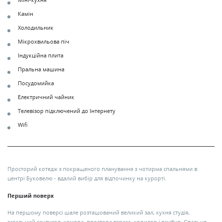
Міні-кухня
Камін
Холодильник
Мікрохвильова піч
Індукційна плита
Пральна машина
Посудомийка
Електричний чайник
Телевізор підключений до Інтернету
Wifi
Просторий котедж з покращеного планування з чотирма спальнями в
центрі Буковелю - вдалий вибір для відпочинку на курорті.
Перший поверх
На першому поверсі шале розташований великий зал, кухня студія,