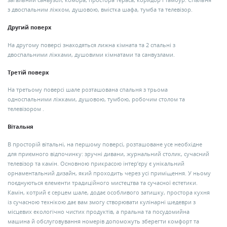
загальний санвузол, комора, простора тераса, коридор і тамбур. Спальня
з двоспальним ліжком, душовою, вмістка шафа, тумба та телевізор.
Другий поверх
На другому поверсі знаходяться лижна кімната та 2 спальні з
двоспальними ліжками, душовими кімнатами та санвузлами.
Третій поверх
На третьому поверсі шале розташована спальня з трьома
односпальними ліжками, душовою, тумбою, робочим столом та
телевізором .
Вітальня
В просторій вітальні, на першому поверсі, розташоване усе необхідне
для приємного відпочинку: зручні дивани, журнальний столик, сучасний
телевізор та камін. Основною прикрасою інтер’єру є унікальний
орнаментальний дизайн, який проходить через усі приміщення. У ньому
поєднуються елементи традиційного мистецтва та сучасної естетики.
Камін, котрий є серцем шале, додає особливого затишку, простора кухня
із сучасною технікою дає вам змогу створювати кулінарні шедеври з
місцевих екологічно чистих продуктів, а пральна та посудомийна
машина й обслуговування номерів допоможуть зберегти комфорт та